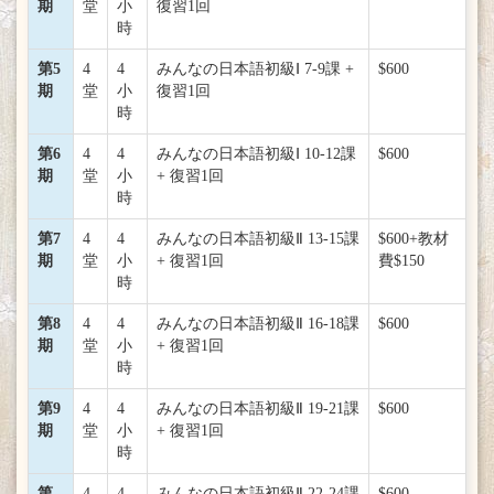
期
堂
小
復習1回
時
第5
4
4
みんなの日本語初級Ⅰ 7-9課 +
$600
期
堂
小
復習1回
時
第6
4
4
みんなの日本語初級Ⅰ 10-12課
$600
期
堂
小
+ 復習1回
時
第7
4
4
みんなの日本語初級Ⅱ 13-15課
$600+教材
期
堂
小
+ 復習1回
費$150
時
第8
4
4
みんなの日本語初級Ⅱ 16-18課
$600
期
堂
小
+ 復習1回
時
第9
4
4
みんなの日本語初級Ⅱ 19-21課
$600
期
堂
小
+ 復習1回
時
第
4
4
みんなの日本語初級Ⅱ 22-24課
$600