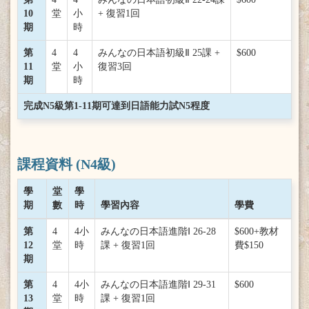
10
堂
小
+ 復習1回
期
時
第
4
4
みんなの日本語初級Ⅱ 25課 +
$600
11
堂
小
復習3回
期
時
完成N5級第1-11期可達到日語能力試N5程度
課程資料 (N4級)
學
堂
學
期
數
時
學習內容
學費
第
4
4小
みんなの日本語進階Ⅰ 26-28
$600+教材
12
堂
時
課 + 復習1回
費$150
期
第
4
4小
みんなの日本語進階Ⅰ 29-31
$600
13
堂
時
課 + 復習1回