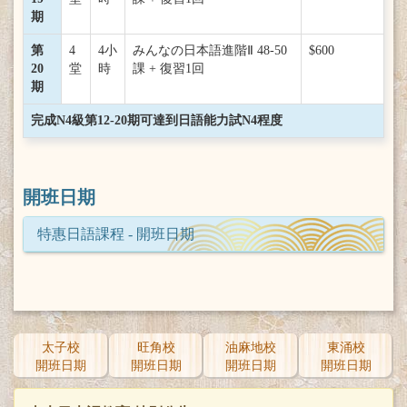
期
第
4
4小
みんなの日本語進階Ⅱ 48-50
$600
20
堂
時
課 + 復習1回
期
完成N4級第12-20期可達到日語能力試N4程度
開班日期
特惠日語課程 - 開班日期
太子校
旺角校
油麻地校
東涌校
開班日期
開班日期
開班日期
開班日期