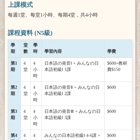
上課模式
每週1堂、每堂1小時、每期4堂，共4小時
課程資料 (N5級)
學
堂
學
期
數
時
學習內容
學費
第1
4
4
日本語の発音Ⅰ + みんなの日
$600+教材
期
堂
小
本語初級Ⅰ 1課
費$150
時
第2
4
4
日本語の発音Ⅱ + みんなの日
$600
期
堂
小
本語初級Ⅰ 2課
時
第3
4
4
日本語の発音Ⅲ + みんなの日
$600
期
堂
小
本語初級Ⅰ 3課
時
第4
4
4
みんなの日本語初級Ⅰ 4-6課 +
$600