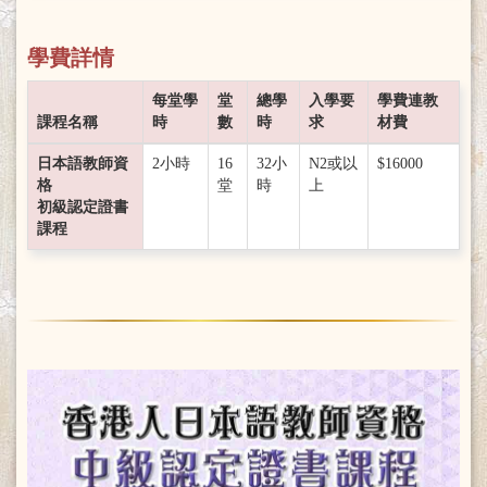
學費詳情
每堂學
堂
總學
入學要
學費連教
課程名稱
時
數
時
求
材費
日本語教師資
2小時
16
32小
N2或以
$16000
格
堂
時
上
初級認定證書
課程