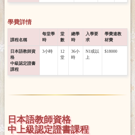
學費詳情
每堂學
堂
總學
入學要
學費連教
課程名稱
時
數
時
求
材費
日本語教師資
3小時
12
36小
N1或以
$18000
格
堂
時
上
中級認定證書
課程
日本語教師資格
中上級認定證書課程