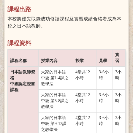
課程出路
本校將優先取錄成功修讀課程及實習成績合格者成為本
校之日本語教師。
課程資料
實
課程名稱
授業內容
授業
見學
習
日本語教師資
大家的日本語
4堂共12
3-6小
3小
格
中級 第1-4課之
小時
時
時
中級認定證書
教學法
課程
大家的日本語
4堂共12
3-6小
3小
中級 第5-8課之
小時
時
時
教學法
大家的日本語
4堂共12
3-6小
3小
中級 第9-12課
小時
時
時
之教學法