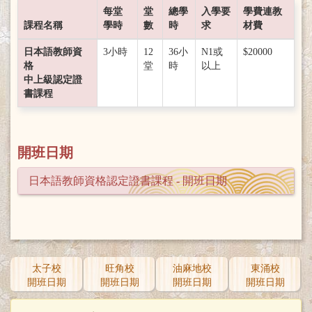
每堂
堂
總學
入學要
學費連教
課程名稱
學時
數
時
求
材費
日本語教師資
3小時
12
36小
N1或
$20000
格
堂
時
以上
中上級認定證
書課程
開班日期
日本語教師資格認定證書課程 - 開班日期
太子校
旺角校
油麻地校
東涌校
開班日期
開班日期
開班日期
開班日期