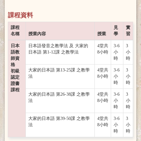
課程資料
課程
見
實
名稱
授業內容
授業
學
習
日本
日本語發音之教學法 及 大家的
4堂共
3-6
3
語教
日本語 第1-12課 之教學法
8小時
小
小
師資
時
時
格
大家的日本語 第13-25課 之教學
4堂共
3-6
3
初級
法
8小時
小
小
認定
時
時
證書
課程
大家的日本語 第26-38課 之教學
4堂共
3-6
3
法
8小時
小
小
時
時
大家的日本語 第39-50課 之教學
4堂共
3-6
3
法
8小時
小
小
時
時