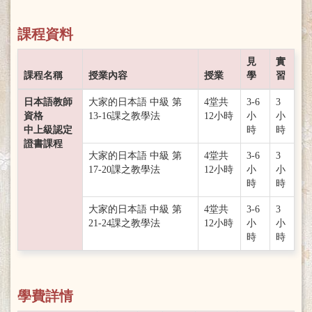
課程資料
見
實
課程名稱
授業內容
授業
學
習
日本語教師
大家的日本語 中級 第
4堂共
3-6
3
資格
13-16課之教學法
12小時
小
小
中上級認定
時
時
證書課程
大家的日本語 中級 第
4堂共
3-6
3
17-20課之教學法
12小時
小
小
時
時
大家的日本語 中級 第
4堂共
3-6
3
21-24課之教學法
12小時
小
小
時
時
學費詳情