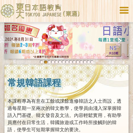
Togg
navi
Previous
Next
常規韓語課程
本課程專為有意在工餘或課餘進修韓語之人士而設，透
過每星期一至兩次的韓文教學，使學員由淺入深掌握韓
語入門基礎、韓文發音及文法。內容輕鬆實用，有助學
員應付在日常生活，韓國旅遊或工作時所接觸到的韓
語，使學生可短期掌握韓文的要決。