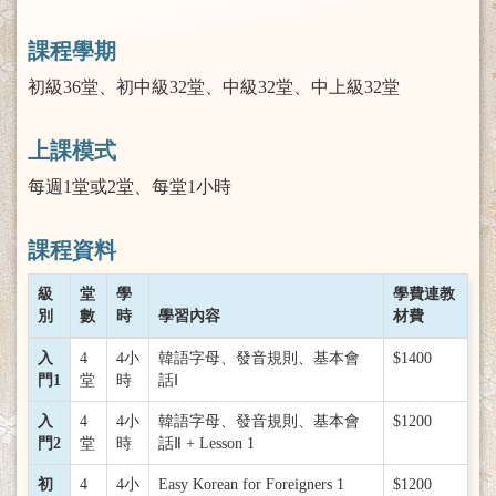
課程學期
初級36堂、初中級32堂、中級32堂、中上級32堂
上課模式
每週1堂或2堂、每堂1小時
課程資料
級
堂
學
學費連教
別
數
時
學習內容
材費
入
4
4小
韓語字母、發音規則、基本會
$1400
門1
堂
時
話Ⅰ
入
4
4小
韓語字母、發音規則、基本會
$1200
門2
堂
時
話Ⅱ + Lesson 1
初
4
4小
Easy Korean for Foreigners 1
$1200