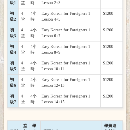
級1
堂
時
Lesson 2+3
初
4
4小
Easy Korean for Foreigners 1
$1200
級2
堂
時
Lesson 4+5
初
4
4小
Easy Korean for Foreigners 1
$1200
級3
堂
時
Lesson 6+7
初
4
4小
Easy Korean for Foreigners 1
$1200
級4
堂
時
Lesson 8+9
初
4
4小
Easy Korean for Foreigners 1
$1200
級5
堂
時
Lesson 10+11
初
4
4小
Easy Korean for Foreigners 1
$1200
級6
堂
時
Lesson 12+13
初
4
4小
Easy Korean for Foreigners 1
$1200
級7
堂
時
Lesson 14+15
堂
學
學費連